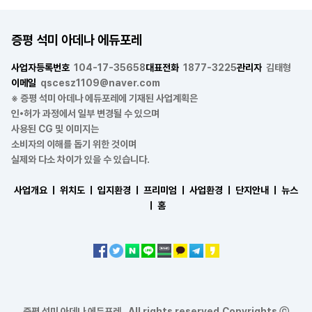
증평 석미 아데나 에듀포레
사업자등록번호
104-17-35658
대표전화
1877-3225
관리자
김태형
이메일
qscesz1109@naver.com
※ 증평 석미 아데나 에듀포레에 기재된 사업계획은
인•허가 과정에서 일부 변경될 수 있으며
사용된 CG 및 이미지는
소비자의 이해를 돕기 위한 것이며
실제와 다소 차이가 있을 수 있습니다.
사업개요 ㅣ
위치도 ㅣ
입지환경 ㅣ
프리미엄 ㅣ
사업환경 ㅣ
단지안내 ㅣ
뉴스
ㅣ
홈
증평 석미 아데나 에듀포레 . All rights reserved.Copyrights ⓒ