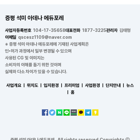
증평 석미 아데나 에듀포레
사업자등록번호
104-17-35658
대표전화
1877-3225
관리자
김태형
이메일
qscesz1109@naver.com
※ 증평 석미 아데나 에듀포레에 기재된 사업계획은
인•허가 과정에서 일부 변경될 수 있으며
사용된 CG 및 이미지는
소비자의 이해를 돕기 위한 것이며
실제와 다소 차이가 있을 수 있습니다.
사업개요 ㅣ
위치도 ㅣ
입지환경 ㅣ
프리미엄 ㅣ
사업환경 ㅣ
단지안내 ㅣ
뉴스
ㅣ
홈
증평 석미 아데나 에듀포레 . All rights reserved.Copyrights ⓒ