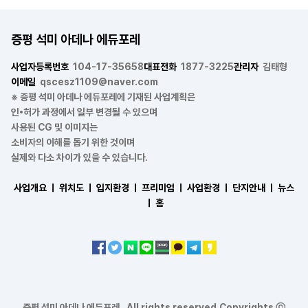
증평 석미 아데나 에듀포레
사업자등록번호
104-17-35658
대표전화
1877-3225
관리자
김태형
이메일
qscesz1109@naver.com
※ 증평 석미 아데나 에듀포레에 기재된 사업계획은
인•허가 과정에서 일부 변경될 수 있으며
사용된 CG 및 이미지는
소비자의 이해를 돕기 위한 것이며
실제와 다소 차이가 있을 수 있습니다.
사업개요 ㅣ
위치도 ㅣ
입지환경 ㅣ
프리미엄 ㅣ
사업환경 ㅣ
단지안내 ㅣ
뉴스
ㅣ
홈
증평 석미 아데나 에듀포레 . All rights reserved.Copyrights ⓒ